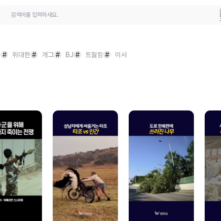
 질문
#
위대한
#
개그
#
BJ
#
트월킹
#
이서
문의하기
원
이의신청
디 복구