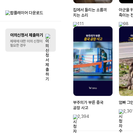
집에서 들리는 소름끼
아군을 
리스트 꾸미기
치는 소리
죽이는 
111
98
말풍선
이의신청서 제출하기
제재에 대한 이의 신청이
필요한 경우
부주의가 부른 중국
엄빠 그
공장 사고
2,30
2,394