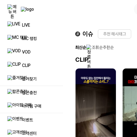
LIVE
팝콘(캐쉬)
풀방 입장권
공지사항
자주묻는
이슈
#
추천 해시태그
MC 랭킹
팝콘상품권 등록
리스트업
문의하기
일대일 
최신순
조회순
추천순
VOD
CLIP
이벤트 팝콘(캐쉬)
시청인원 업
제안하기
방송 민
CLIP
럭셔리 팝콘(캐쉬)
방송저장 용량 추가
방송 및 장애신고
제재자 
즐겨찾기
프리미엄 닉네임 이용권
불법촬영물 등 유통신고
탈퇴 아이
팝콘충전
매니저 추가
아이템 구매
이벤트
메가폰
고객센터
방송 입장효과