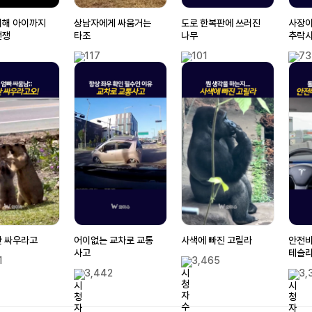
위해 아이까지
상남자에게 싸움거는
도로 한복판에 쓰러진
사장이
전쟁
타조
나무
추락사
117
101
73
만 싸우라고
어이없는 교차로 교통
사색에 빠진 고릴라
안전바
사고
테슬
1
3,465
3,442
3,