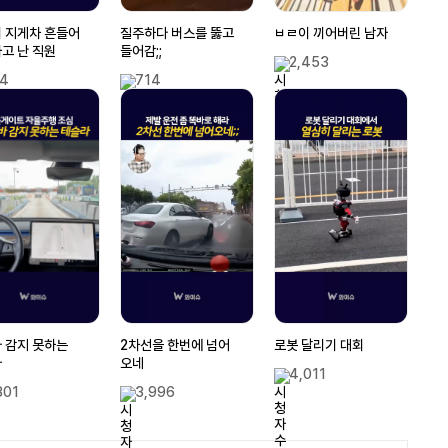
 지게차 흔들어
질주하다 버스를 뚫고
ㅂㄹ이 끼어버린 남자
고 난 직원
들어감;;
2,453
4
714
 감지 못하는
2차선을 한번에 넘어
로봇 달리기 대회
라
오네
4,011
301
3,996